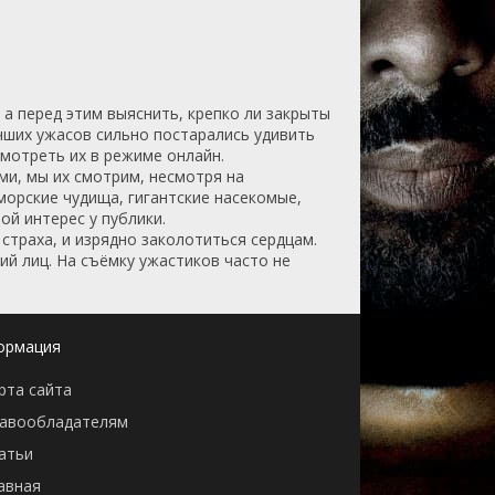
 а перед этим выяснить, крепко ли закрыты
учших ужасов сильно постарались удивить
мотреть их в режиме онлайн.
ыми, мы их смотрим, несмотря на
морские чудища, гигантские насекомые,
й интерес у публики.
страха, и изрядно заколотиться сердцам.
й лиц. На съёмку ужастиков часто не
ормация
рта сайта
авообладателям
атьи
авная