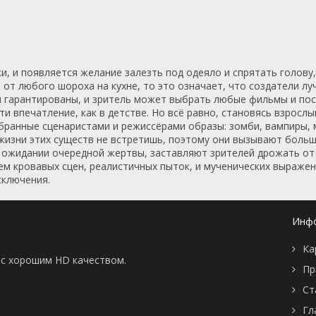
📖 История
🤪 Комедия
🎥 Короткометражка
🔪 Криминал
рама
🎼 Музыка
🧚‍♀️ Мультфильм
л
👨‍💼 Новости
🎒 Приключения
, и появляется желание залезть под одеяло и спрятать голову,
ьное тв
👨‍👩‍👧‍👦 Семейный
⚽ Спорт
 от любого шороха на кухне, то это означает, что создатели л
у
🤯 Триллер
😱 Ужасы
я гарантированы, и зритель может выбрать любые фильмы и пос
астика
🤠 Фильм-нуар
🧝‍♂️ Фэнтези
ти впечатление, как в детстве. Но всё равно, становясь взросл
бранные сценаристами и режиссёрами образы: зомби, вампиры, 
ония
жизни этих существ не встретишь, поэтому они вызывают большо
 ожидании очередной жертвы, заставляют зрителей дрожать от 
 кровавых сцен, реалистичных пыток, и мученических выражени
сключения.
Инф
Ка
ы с хорошим HD качеством.
Пр
Ст
Гл