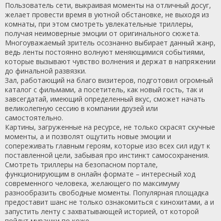
Пользователь сети, выкраивая моменты на отличный досуг,
желает провести время в уютной обстановке, не выходя из
комнаты, при этом смотреть увлекательные триллеры,
получая неимоверные эмоции от оригинального сюжета.
Многоуважаемый зритель осознанно выбирает данный жанр,
ведь ленты постоянно волнуют меняющимися событиями,
которые вызывают чувство волнения и держат в напряжении
до финальной развязки.
Зал, работающий на благо визитеров, подготовил огромный
каталог с фильмами, а посетитель, как новый гость, так и
завсегдатай, имеющий определенный вкус, сможет начать
великолепную сессию в компании друзей или
самостоятельно.
Картины, загруженные на ресурсе, не только скрасят скучные
моменты, а и позволят ощутить новые эмоции и
сопереживать главным героям, которые изо всех сил идут к
поставленной цели, забывая про инстинкт самосохранения.
Смотреть триллеры на безопасном портале,
функционирующим в онлайн формате – интересный ход
современного человека, желающего по максимуму
разнообразить свободные моменты. Популярная площадка
предоставит шанс не только ознакомиться с кинохитами, а и
запустить ленту с захватывающей историей, от которой
пойдут мурашки по коже.